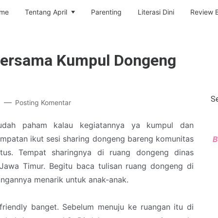
me
Tentang April
Parenting
Literasi Dini
Review 
bersama Kumpul Dongeng
Se
9
Posting Komentar
sudah paham kalau kegiatannya ya kumpul dan
mpatan ikut sesi sharing dongeng bareng komunitas
B
stus. Tempat sharingnya di ruang dongeng dinas
awa Timur. Begitu baca tulisan ruang dongeng di
uangannya menarik untuk anak-anak.
riendly banget. Sebelum menuju ke ruangan itu di