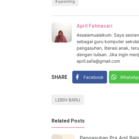
parenting
April Fatmasari
Assalamualaikum. Saya seora
sebagai guru komputer sekolah
pengasuhan, literasi anak, te
dengan tulisan. Jika ingin men
april.safa@gmail.com
SHARE
Facebook
WhatsAp
LEBIH BARU
Related Posts
Pengasuhan Pra Aqil Bali