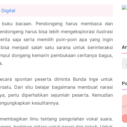
 Digital
u buku bacaan. Pendongeng harus membaca dan
ndongeng harus bisa lebih mengeksplorasi ilustrasi
rita saja serta memilih poin-poin apa yang ingin
Ar
bisa menjadi salah satu sarana untuk berinteraksi
umpul dongeng kemarin pembukaan ceritanya bagus,
a.
ecara spontan peserta diminta Bunda Inge untuk
Po
satu. Dari situ belajar bagaimana membuat narasi
a, perlu diperhatikan sejumlah peserta. Kemudian
engungkapkan kesulitannya.
e membagikan ilmu tentang pengolahan vokal suara.
eng, bedakan antara vokal narasi dan tokoh. Untuk