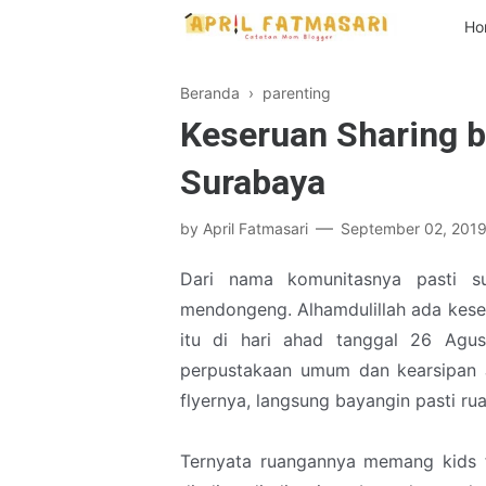
Ho
Beranda
›
parenting
Keseruan Sharing 
Surabaya
by
April Fatmasari
September 02, 201
Dari nama komunitasnya pasti 
mendongeng. Alhamdulillah ada kese
itu di hari ahad tanggal 26 Agu
perpustakaan umum dan kearsipan J
flyernya, langsung bayangin pasti r
Ternyata ruangannya memang kids f