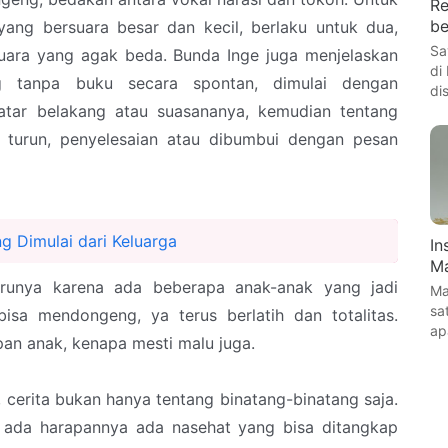
Re
be
ang bersuara besar dan kecil, berlaku untuk dua,
Sa
 suara yang agak beda. Bunda Inge juga menjelaskan
di
g tanpa buku secara spontan, dimulai dengan
di
atar belakang atau suasananya, kemudian tentang
ik turun, penyelesaian atau dibumbui dengan pesan
g Dimulai dari Keluarga
In
Ma
erunya karena ada beberapa anak-anak yang jadi
Ma
sa
sa mendongeng, ya terus berlatih dan totalitas.
ap
an anak, kenapa mesti malu juga.
 cerita bukan hanya tentang binatang-binatang saja.
 ada harapannya ada nasehat yang bisa ditangkap