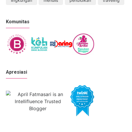
lingkungan
menulis
pendidikan
traveling
Komunitas
Apresiasi