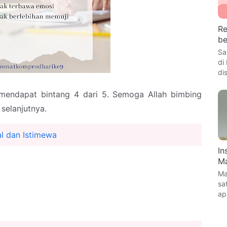
Re
be
Sa
di
di
ini mendapat bintang 4 dari 5. Semoga Allah bimbing
 selanjutnya.
al dan Istimewa
In
Ma
Ma
sa
ap