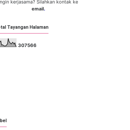
Ingin kerjasama? Silahkan kontak ke
email
.
tal Tayangan Halaman
3
0
7
5
6
6
bel