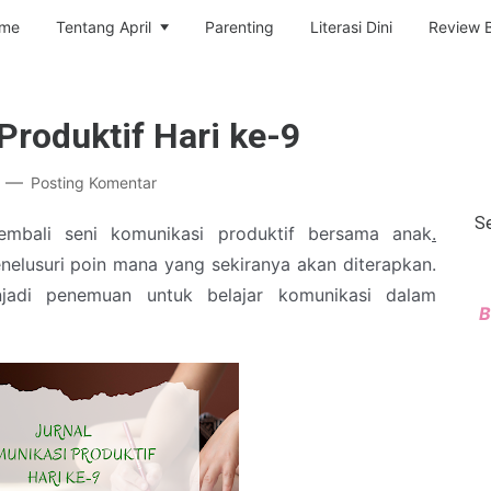
me
Tentang April
Parenting
Literasi Dini
Review 
Produktif Hari ke-9
Posting Komentar
Se
embali seni komunikasi produktif bersama anak
.
lusuri poin mana yang sekiranya akan diterapkan.
adi penemuan untuk belajar komunikasi dalam
B