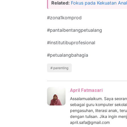
Related:
Fokus pada Kekuatan Ana
#zona1komprod
#pantaibentangpetualang
#institutibuprofesional
#petualangbahagia
parenting
April Fatmasari
Assalamualaikum. Saya seora
sebagai guru komputer sekolah
pengasuhan, literasi anak, te
dengan tulisan. Jika ingin men
april.safa@gmail.com