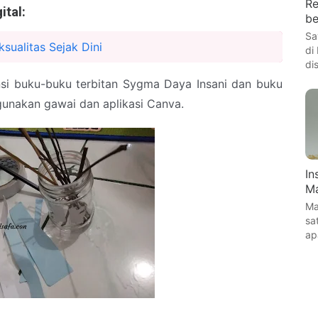
Re
tal:
be
Sa
sualitas Sejak Dini
di
di
nsi buku-buku terbitan Sygma Daya Insani dan buku
gunakan gawai dan aplikasi Canva.
In
Ma
Ma
sa
ap