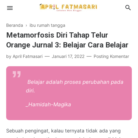
Beranda
›
ibu rumah tangga
Metamorfosis Diri Tahap Telur
Orange Jurnal 3: Belajar Cara Belajar
Profil
by
April Fatmasari
Januari 17, 2022
Posting Komentar
Disclosure
Belajar adalah proses perubahan pada
diri.
_Hamidah-Magika
Sebuah pengingat, kalau ternyata tidak ada yang