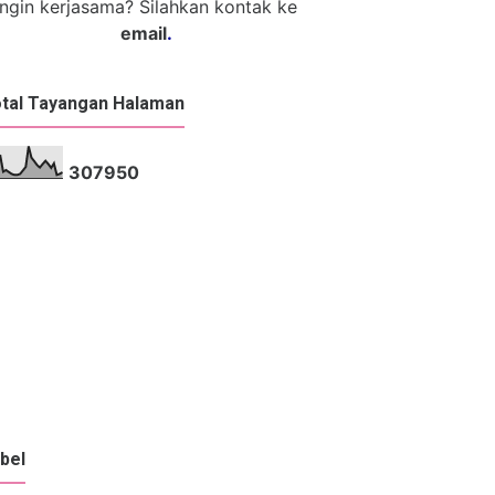
Ingin kerjasama? Silahkan kontak ke
email
.
tal Tayangan Halaman
3
0
7
9
5
0
bel