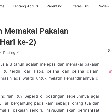
me
Tentang April
Parenting
Literasi Dini
Review 
an Memakai Pakaian
Hari ke-2)
Se
Posting Komentar
rusia 3 tahun adalah melepas dan memakai pakaian
 itu terdiri dari kaos, celana dan celana dalam.
B
h masih ada waktu untuk melatih kemandiriannya di
andirian itu? Seperti di postingan sebelumnya agar
. Tak bergantung pada kami sebagai orang tua dan
akai pakaian sendiri. InsyaAllah akan bermanfaat