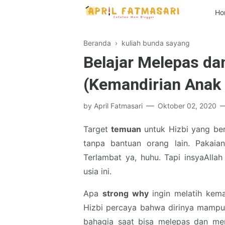
Ho
Beranda
›
kuliah bunda sayang
Belajar Melepas d
(Kemandirian Anak 
by
April Fatmasari
Oktober 02, 2020
Target
temuan
untuk Hizbi yang be
tanpa bantuan orang lain. Pakaian
Terlambat ya, huhu. Tapi insyaAlla
usia ini.
Apa
strong why
ingin melatih kem
Hizbi percaya bahwa dirinya mampu
bahagia saat bisa melepas dan mem