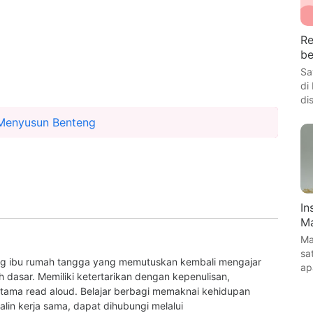
Re
be
Sa
di
di
 Menyusun Benteng
In
Ma
Ma
sa
ng ibu rumah tangga yang memutuskan kembali mengajar
ap
 dasar. Memiliki ketertarikan dengan kepenulisan,
rutama read aloud. Belajar berbagi memaknai kehidupan
jalin kerja sama, dapat dihubungi melalui